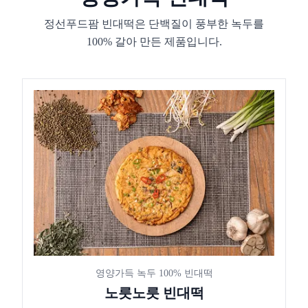
정선푸드팜 빈대떡은 단백질이 풍부한 녹두를
100% 갈아 만든 제품입니다.
영양가득 녹두 100% 빈대떡
노릇노릇 빈대떡