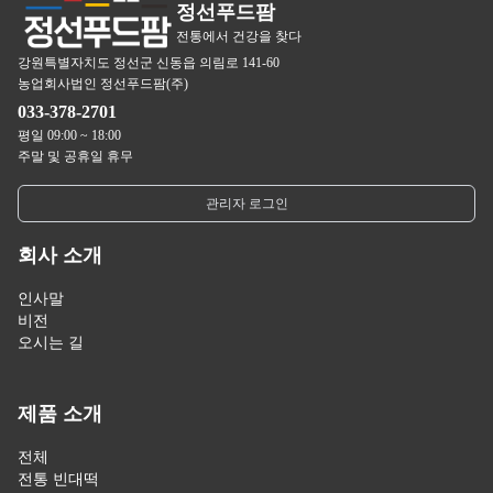
정선푸드팜
전통에서 건강을 찾다
강원특별자치도 정선군 신동읍 의림로 141-60
농업회사법인 정선푸드팜(주)
033-378-2701
평일 09:00 ~ 18:00
주말 및 공휴일 휴무
관리자 로그인
회사 소개
인사말
비전
오시는 길
제품 소개
전체
전통 빈대떡