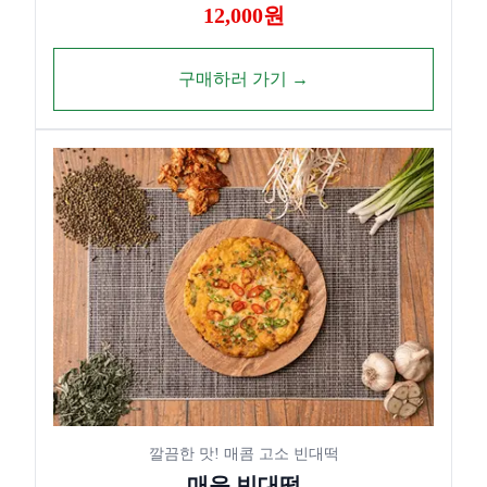
12,000원
구매하러 가기 →
깔끔한 맛! 매콤 고소 빈대떡
매운 빈대떡