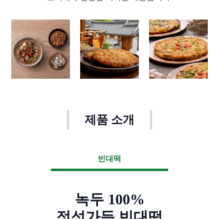
제품 소개
빈대떡
녹두 100%
정성가득 빈대떡