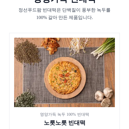
정선푸드팜 빈대떡은 단백질이 풍부한 녹두를
100% 갈아 만든 제품입니다.
영양가득 녹두 100% 빈대떡
노릇노릇 빈대떡