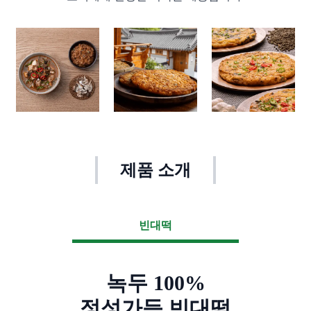
제품 소개
빈대떡
녹두 100%
정성가득 빈대떡