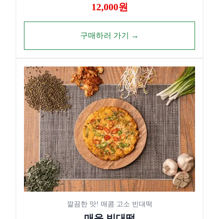
12,000원
구매하러 가기 →
깔끔한 맛! 매콤 고소 빈대떡
매운 빈대떡