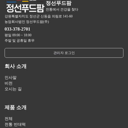
정선푸드팜
전통에서 건강을 찾다
강원특별자치도 정선군 신동읍 의림로 141-60
농업회사법인 정선푸드팜(주)
033-378-2701
평일 09:00 ~ 18:00
주말 및 공휴일 휴무
관리자 로그인
회사 소개
인사말
비전
오시는 길
제품 소개
전체
전통 빈대떡